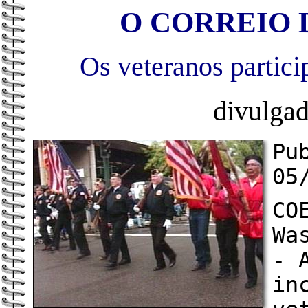
O CORREIO D
Os veteranos partici
divulga
Pu
05
CO
Wa
- 
in