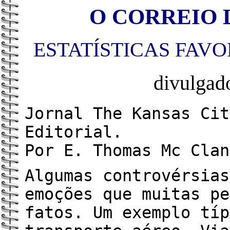
O CORREIO D
ESTATÍSTICAS FAV
divulga
Jornal The Kansas Cit
Editorial.
Por E. Thomas Mc Clan
Algumas controvérsias
emoções que muitas pe
fatos. Um exemplo típ