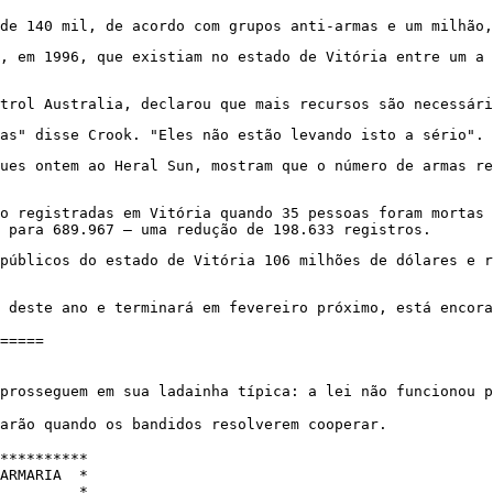
de 140 mil, de acordo com grupos anti-armas e um milhão,
u, em 1996, que existiam no estado de Vitória entre um a 
trol Australia, declarou que mais recursos são necessári
as" disse Crook. "Eles não estão levando isto a sério". 
gues ontem ao Heral Sun, mostram que o número de armas re
o registradas em Vitória quando 35 pessoas foram mortas 
 para 689.967 – uma redução de 198.633 registros.
públicos do estado de Vitória 106 milhões de dólares e r
 deste ano e terminará em fevereiro próximo, está encora
=====
prosseguem em sua ladainha típica: a lei não funcionou p
arão quando os bandidos resolverem cooperar.
**********
 ARMARIA *
 outros *