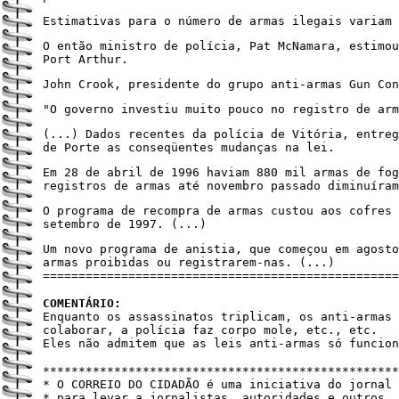
Estimativas para o número de armas ilegais variam 
O então ministro de polícia, Pat McNamara, estimo
Port Arthur.
John Crook, presidente do grupo anti-armas Gun Con
"O governo investiu muito pouco no registro de arm
(...) Dados recentes da polícia de Vitória, entre
de Porte as conseqüentes mudanças na lei.
Em 28 de abril de 1996 haviam 880 mil armas de fog
registros de armas até novembro passado diminuíram
O programa de recompra de armas custou aos cofres 
setembro de 1997. (...)
Um novo programa de anistia, que começou em agosto
armas proibidas ou registrarem-nas. (...)
==================================================
COMENTÁRIO:
Enquanto os assassinatos triplicam, os anti-armas 
colaborar, a polícia faz corpo mole, etc., etc.
Eles não admitem que as leis anti-armas só funcion
**************************************************
* O CORREIO DO CIDADÃO é uma iniciativa do jornal
* para levar a jornalistas, autoridades e